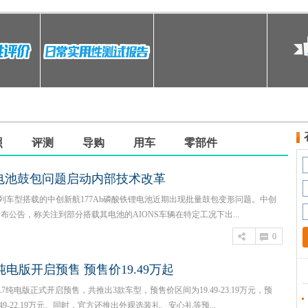
车系
来自
瑞虎9
嘿嘿了
2026
荣威RX5
猫眼
2026
哈弗H9
杰洛特
2026
银河A7 EM
拼命换山河
2026
智己L6
我的超值卡片
2026
小鹏P7+
维尼修斯
2026
照
评测
导购
用车
零部件
长安启源A07
大麦呀
2026
电池鼓包问题启动内部技术改革
钛7
来都来了啊
2026
领克Z10
过甚神秘的心脏
2026
系列车型搭载的中创新航177Ah磷酸铁锂电池近期出现批量鼓包变形问题。中创
发布公告，称关注到部分搭载其电池的AIONS车辆在特定工况下出...
深蓝L06
壹點可愛
2026
0
理想L7
一起努力吧
2026
AION V
今天咋没有网
2026
纯电版开启预售 预售价19.49万起
7纯电版正式开启预售，共推出3款车型，预售价区间为19.49-23.19万元，预
49-22.19万元。同时，官方还推出外观选装礼、安心礼等预...