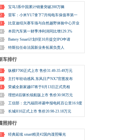
1
宝马3系中国累计销量突破200万辆
2
雷军：小米YU7拿下7月纯电车保值率第一
3
比亚迪绍兴赛车场与自然越野体验中心开业
4
本田汽车第一财季净利润同比增129.3%
5
Battery Smart计划9至10月提交IPO申请
6
特斯拉任命法国新业务拓展负责人
新车排行
1
纵横F700正式上市 售价31.49-35.49万元
2
主打年轻动感风 东风日产NX7官图发布
3
荣威全新家越07将于8月13日正式亮相
4
理想i8后驱长续航版上市 售价30.98万元
5
工信部：北汽福田祥菱申报电耗百公里16.9度
6
长城H10正式上市 售价20.98-23.18万元
谍照排行
1
经典延续 smart精灵#2国内谍照曝光