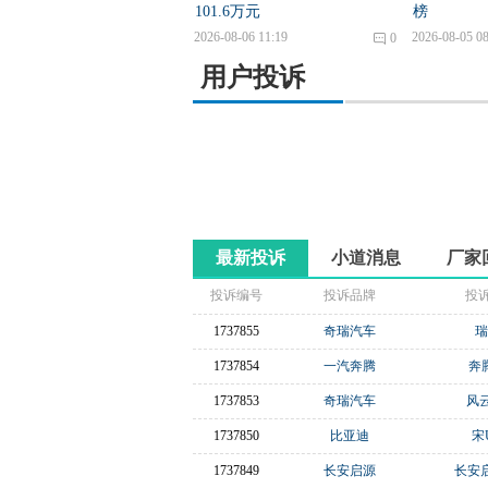
101.6万元
榜
2026-08-06 11:19
2026-08-05 08
0
用户投诉
最新投诉
小道消息
厂家
投诉编号
投诉品牌
投
1737855
奇瑞汽车
瑞
1737854
一汽奔腾
奔腾
1737853
奇瑞汽车
风云
1737850
比亚迪
宋U
1737849
长安启源
长安启