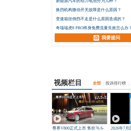
新能源汽车的动力电池分为几种？
换挡机构微动开关故障是什么原因？
变速箱挂倒挡不走是什么原因造成的？
奇瑞瑞虎8 PRO终身免费流量失效怎么办
我要提问
视频栏目
全部
投诉排行榜
|
|
尊界V800正式上市 售价76.6-
2026年