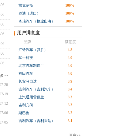
-06
雷克萨斯
100%
奥迪（进口）
100%
-06
奇瑞汽车（捷途山海）
100%
-06
用户满意度
-06
品牌
满意度
-06
江铃汽车（驭胜）
4.8
-06
猛士科技
4.0
-06
北京汽车制造厂
4.0
福田汽车
4.0
多>>
长安马自达
3.9
07-26
吉利汽车（吉利汽车）
3.4
07-19
上汽通用雪佛兰
3.3
07-12
吉利几何
3.3
07-06
斯巴鲁
3.2
吉利汽车（吉利雷达）
3.1
07-05
更多>>