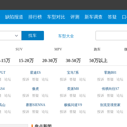
缺陷报道
排行榜
车型对比
评测
新车调查
答疑
口
找车
车型大全
SUV
MPV
跑车
0-15万
15-20万
20-30万
30-50万
50万以上
7GT
星途ES
宝马7系
零跑B01
疑
论坛
投诉
答疑
论坛
投诉
答疑
论坛
投诉
答疑
论坛
S4
傲虎
奕派M8
传祺向往S7
疑
论坛
投诉
答疑
论坛
投诉
答疑
论坛
投诉
答疑
论坛
高山
赛那SIENNA
极狐问道V9
别克至境世家
疑
论坛
投诉
答疑
论坛
投诉
答疑
论坛
投诉
答疑
论坛
焦点新闻