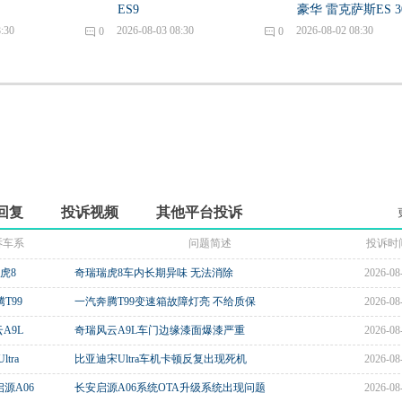
ES9
豪华 雷克萨斯ES 3
:30
2026-08-03 08:30
2026-08-02 08:30
0
0
回复
投诉视频
其他平台投诉
诉车系
问题简述
投诉时
虎8
奇瑞瑞虎8车内长期异味 无法消除
2026-08
T99
一汽奔腾T99变速箱故障灯亮 不给质保
2026-08
A9L
奇瑞风云A9L车门边缘漆面爆漆严重
2026-08
ltra
比亚迪宋Ultra车机卡顿反复出现死机
2026-08
源A06
长安启源A06系统OTA升级系统出现问题
2026-08