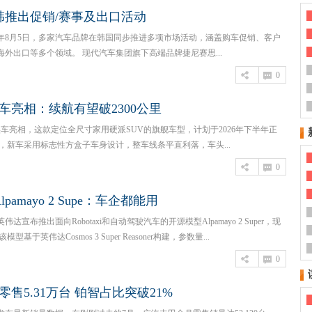
韩推出促销/赛事及出口活动
6年8月5日，多家汽车品牌在韩国同步推进多项市场活动，涵盖购车促销、客户
外出口等多个领域。 现代汽车集团旗下高端品牌捷尼赛思...
0
车亮相：续航有望破2300公里
车亮相，这款定位全尺寸家用硬派SUV的旗舰车型，计划于2026年下半年正
，新车采用标志性方盒子车身设计，整车线条平直利落，车头...
0
amayo 2 Supe：车企都能用
达宣布推出面向Robotaxi和自动驾驶汽车的开源模型Alpamayo 2 Super，现
基于英伟达Cosmos 3 Super Reasoner构建，参数量...
0
零售5.31万台 铂智占比突破21%