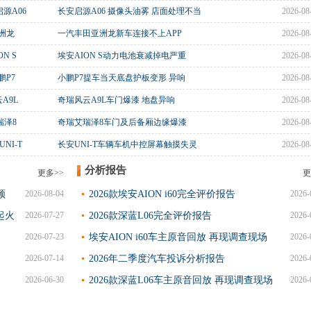
源A06
长安启源A06 摄像头油雾 店面处理不当
2026-08
洲龙
一汽丰田亚洲龙新车连接不上APP
2026-08
ON S
埃安AION S动力电池衰减掉电严重
2026-08
鹏P7
小鹏P7提车当天底盘护板变形 异响
2026-08
A9L
奇瑞风云A9L车门爆漆 地盘异响
2026-08
瑞泽8
奇瑞艾瑞泽8车门及后备厢边缘爆漆
2026-08
NI-T
长安UNI-T车辆车机中控屏幕触摸失灵
2026-08
分析报告
更多>>
更
频
2026-08-04
2026款埃安AION i60完全评价报告
2026-
起火
2026-07-27
2026款深蓝L06完全评价报告
2026-
2026-07-23
埃安AION i60车主原音回放 再现调查现场
2026-
2026-07-14
2026年二季度汽车投诉分析报告
2026-
2026-06-30
2026款深蓝L06车主原音回放 再现调查现场
2026-