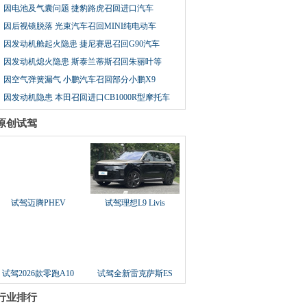
因电池及气囊问题 捷豹路虎召回进口汽车
因后视镜脱落 光束汽车召回MINI纯电动车
因发动机舱起火隐患 捷尼赛思召回G90汽车
因发动机熄火隐患 斯泰兰蒂斯召回朱丽叶等
因空气弹簧漏气 小鹏汽车召回部分小鹏X9
因发动机隐患 本田召回进口CB1000R型摩托车
原创试驾
试驾迈腾PHEV
试驾理想L9 Livis
试驾2026款零跑A10
试驾全新雷克萨斯ES
行业排行