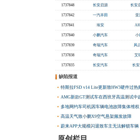
1737848
长安启源
长安启
1737842
一汽丰田
亚
1737841
埃安
AI
1737840
小鹏汽车
小
1737839
奇瑞汽车
风云
1737838
奇瑞汽车
艾
1737835
长安汽车
长安U
缺陷报道
特斯拉FSD v14 Lite更新致HW3硬件过热
AMG新款GT测试车在西班牙高温测试中
多地网约车司机因车辆电池故障集体维权
高温天气致小鹏X9空气悬架频发故障
蔚来APP大规模闪退致车主无法解锁车辆
原创栏目