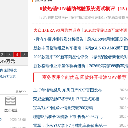
6款热销SUV辅助驾驶系统测试横评（15
[
SUV辅助驾驶横评
][
轿车辅助驾驶横评
][
MPV辅助驾驶横
大众ID.ERA 9X可靠性调查
2026款零跑D19可靠性
7月汽车投诉排行及分析报告
蔚来ES9实用性测试报
新款丰田格瑞维亚购车指南
奔驰GLS 63 AMG新车
2
3
4
5
2026款蔚来ES9新车商品性评价
福特探险者新老款对
.49万元
新款格瑞维亚乘坐体验再进阶
2026款零跑D99购车
2国内谍照曝光
0.98万元起
商务家用全能优选 四款好开省油MPV推荐
主打年轻动感风 东风日产NX7官图发布
2026-
更多>>
荣威全新家越07将于8月13日正式亮相
2026-
宝马3系中国累计销量突破200万辆
2026-
政策法规
理想i8后驱长续航版上市 售价30.98万元
2026-
？
2026-08-06
雷军：小米YU7拿下7月纯电车保值率第一
2026-