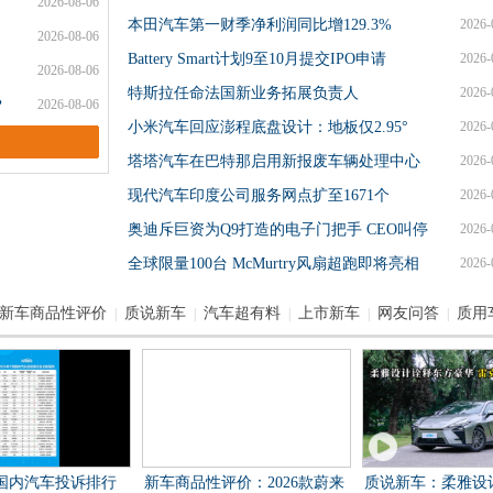
2026-08-06
本田汽车第一财季净利润同比增129.3%
2026-
2026-08-06
Battery Smart计划9至10月提交IPO申请
2026-
2026-08-06
特斯拉任命法国新业务拓展负责人
2026-
？
2026-08-06
小米汽车回应澎程底盘设计：地板仅2.95°
2026-
塔塔汽车在巴特那启用新报废车辆处理中心
2026-
现代汽车印度公司服务网点扩至1671个
2026-
奥迪斥巨资为Q9打造的电子门把手 CEO叫停
2026-
全球限量100台 McMurtry风扇超跑即将亮相
2026-
新车商品性评价
质说新车
汽车超有料
上市新车
网友问答
质用
|
|
|
|
|
7月国内汽车投诉排行
新车商品性评价：2026款蔚来
质说新车：柔雅设