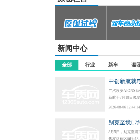
标题
瑞虎9实车配置与宣传不符 投诉后补偿保养
荣威RX5发动机故障维修时间长 投诉后补偿保养
哈弗H9车身漆面鼓包 投诉后补偿一万现金
银河A7城区NOA领航未升级 投诉后补偿保养
新闻中心
智己L6提示悬架不可用 投诉后补偿电卡
小鹏P7+电机控制器故障 投诉后补偿积分和保养
全部
行业
新车
谍
长安启源A07充电故障 投诉后补偿现金
方程豹钛7动力电池故障 投诉后承诺换车
中创新航就
领克Z10车内多处异响 投诉后补偿积分
广汽埃安AIONS
新航于7月18日晚
深蓝L06行车记录仪频繁故障 投诉后现金补偿
2026-08-06 12:44:14
理想L7右侧摄像头故障 投诉后积分补偿
埃安AION V电驱故障 投诉后现金补偿
别克至境L7
8月5日，别克至境L
售权益价区间为18.