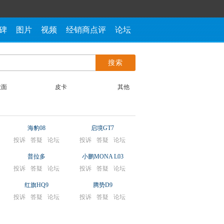
碑
图片
视频
经销商点评
论坛
微面
皮卡
其他
海豹08
启境GT7
投诉
答疑
论坛
投诉
答疑
论坛
普拉多
小鹏MONA L03
投诉
答疑
论坛
投诉
答疑
论坛
红旗HQ9
腾势D9
投诉
答疑
论坛
投诉
答疑
论坛