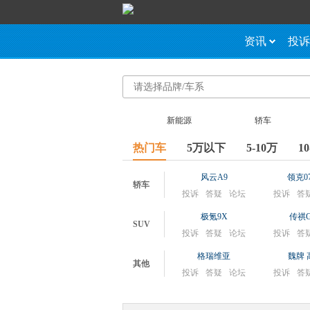
资讯
投诉
请选择品牌/车系
新能源
轿车
热门车
5万以下
5-10万
1
风云A9
领克0
轿车
投诉
答疑
论坛
投诉
答
极氪9X
传祺G
SUV
投诉
答疑
论坛
投诉
答
格瑞维亚
魏牌 
其他
投诉
答疑
论坛
投诉
答