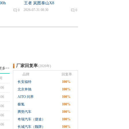
00h
王者 岚图泰山X8
2026-07-31 08:30
0
0
厂家回复率
(2026年)
更多>>
品牌
回复率
间
长安福特
100%
-06
北京奔驰
100%
-06
AITO 问界
100%
极氪
100%
-06
腾势汽车
100%
-06
奇瑞汽车（捷途）
100%
-06
长城汽车（魏牌）
100%