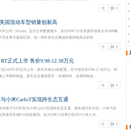
0
月美国混动车型销量创新高
公司（Honda）近日公布数据显示，其2026年7月在美国市场售出36,609辆
下历史单月最高纪录。这一增长发生在燃油价格持续高企的背...
0
N RT正式上市 售价9.98-12.38万元
027款AION RT正式上市，新车共推出4款配置，官方指导价9.98-12.38万元。同
项上市限时权益。新车定位紧凑型车，外观时尚，采用纯电动...
0
布与小米CarIoT实现跨生态互通
宣布旗下H10车型与小米CarIoT实现跨生态互通。据长城汽车介绍，小米汽车
装至长城H10后拓展坞。在2024年12月举行的2025小米人车...
0